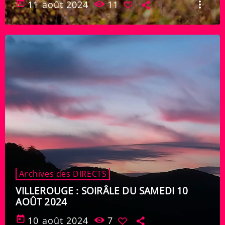
today
11 août 2024
11
more_vert
Archives des DIRECTS
VILLEROUGE : SOIRÂLE DU SAMEDI 10
AOÛT 2024
today
10 août 2024
7