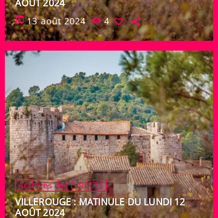
AOÛT 2024
today
13 août 2024
4
Archives des DIRECTS
VILLEROUGE : MATINULE DU LUNDI 12
AOÛT 2024