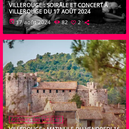
VILLEROUGE : SOIRÂLE ET CONCERT À
VILLEROUGE DU 17 AOÛT 2024
today
17 août 2024
82
2
Archives des DIRECTS