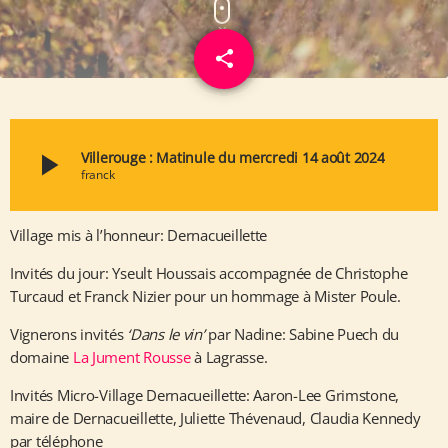
share
email
play_arrow
Villerouge : Matinule du mercredi 14 août 2024
franck
Village mis à l’honneur: Dernacueillette
Invités du jour: Yseult Houssais accompagnée de Christophe
Turcaud et Franck Nizier pour un hommage à Mister Poule.
Vignerons invités
‘Dans le vin’
par Nadine: Sabine Puech du
domaine
La Jument Rousse
à Lagrasse.
Invités Micro-Village Dernacueillette: Aaron-Lee Grimstone,
maire de Dernacueillette, Juliette Thévenaud, Claudia Kennedy
par téléphone