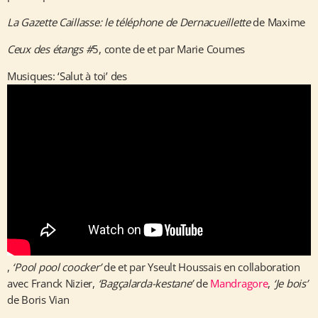
La Gazette Caillasse: le téléphone de Dernacueillette
de Maxime
Ceux des étangs #
5, conte de et par Marie Coumes
Musiques: ‘Salut à toi’ des
,
‘Pool pool coocker’
de et par Yseult Houssais en collaboration
avec Franck Nizier,
‘Bagçalarda-kestane’
de
Mandragore
,
‘Je bois’
de Boris Vian