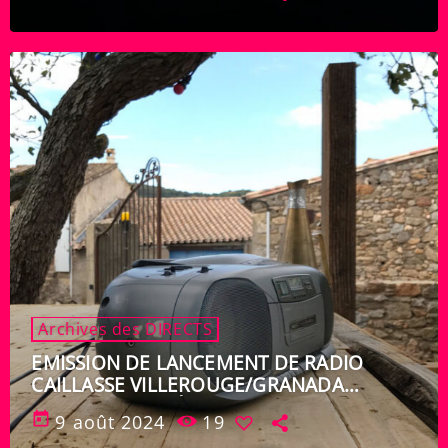
Archives des DIRECTS
EMISSION DE LANCEMENT DE RADIO
CAILLASSE VILLEROUGE/GRANADA
VENDREDI 9 AOÛT
today
9 août 2024
19