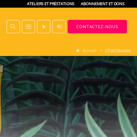
ATELIERS ET PRÉSTATIONS
ABONNEMENT ET DONS
volume_up
search
menu
play_arrow
CONTACTEZ-NOUS
chasseuses
Accueil
home
keyboard_arrow_right