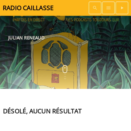
RADIO CAILLASSE
search
menu
play_arrow
JULIAN RENEAUD
DÉSOLÉ, AUCUN RÉSULTAT