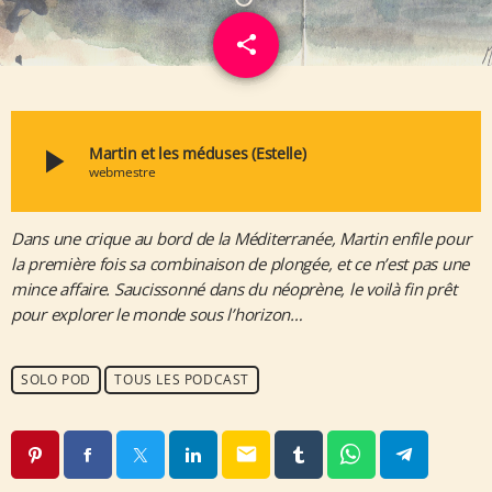
share
email
play_arrow
Martin et les méduses (Estelle)
webmestre
Dans une crique au bord de la Méditerranée, Martin enfile pour
la première fois sa combinaison de plongée, et ce n’est pas une
mince affaire. Saucissonné dans du néoprène, le voilà fin prêt
pour explorer le monde sous l’horizon…
SOLO POD
TOUS LES PODCAST
email