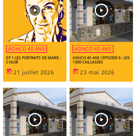
play_arrow
play_arrow
ADHCO 40 ANS
ADHCO 40 ANS
EP 1 LES PORTRAITS DE MARIE :
ADHCO 40 ANS ! ÉPISODE 6 : LES
CHLOÉ
1000 CAILLASSES
today
today
21 juillet 2026
23 mai 2026
play_arrow
play_arrow