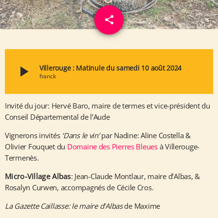
share
email
play_arrow
Villerouge : Matinule du samedi 10 août 2024
franck
Invité du jour: Hervé Baro, maire de termes et vice-président du
Conseil Départemental de l’Aude
Vignerons invités
‘Dans le vin’
par Nadine: Aline Costella &
Olivier Fouquet du
Domaine des Pierres Bleues
à Villerouge-
Termenès.
Micro-Village Albas
: Jean-Claude Montlaur, maire d’Albas, &
Rosalyn Curwen, accompagnés de Cécile Cros.
La Gazette Caillasse: le maire d’Albas
de Maxime