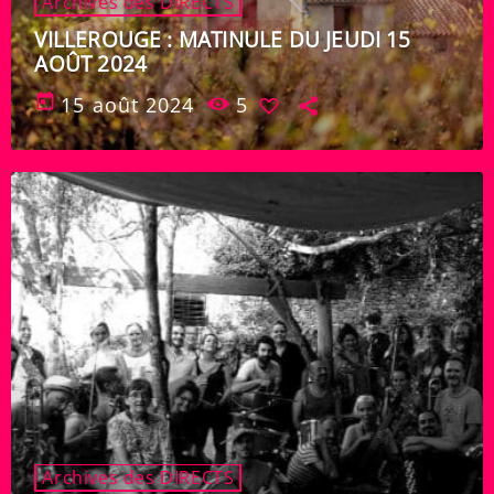
Archives des DIRECTS
VILLEROUGE : MATINULE DU JEUDI 15
AOÛT 2024
today
15 août 2024
5
Archives des DIRECTS