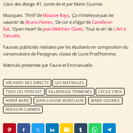
Ceux des étangs #1
, conte de et par Marie Coumes
Musiques:
‘Thrill’
de
Massive Rays
,
‘Ça n’intéresse pas les
savants’
de
Bruno Perren
,
‘De cor e d’aiga’
de
Camille en
Bal
,
‘Open Heart’
de
Jean-Melchior Claret
,
‘Tout le vin’
de
L’Art à
Tatouille
.
Fausses publicités réalisées par les étudiants en composition du
conservatoire de Perpignan, classe de Lucie Prod’homme.
Matinule présentée par Fauve et Emmanuelle.
ARCHIVES DES DIRECTS
LES MATINULES
TOUS LES PODCAST
VILLEROUGE TERMENÈS
CÉCILE CROS
HERVÉ BARO
JEAN-CLAUDE MONTLAUR
MARIE COUMES
ROSALYN CURWEN
email