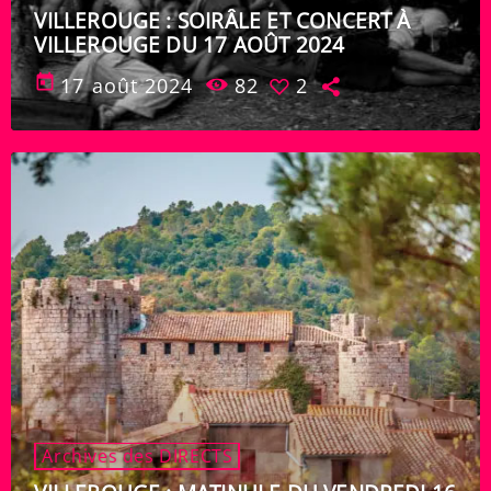
VILLEROUGE : SOIRÂLE ET CONCERT À
VILLEROUGE DU 17 AOÛT 2024
today
17 août 2024
82
2
Archives des DIRECTS