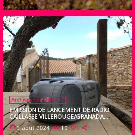
Archives des DIRECTS
EMISSION DE LANCEMENT DE RADIO
CAILLASSE VILLEROUGE/GRANADA
VENDREDI 9 AOÛT
today
9 août 2024
19