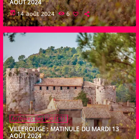
AOÛT 2024
today
14 août 2024
6
Archives des DIRECTS
VILLEROUGE : MATINULE DU MARDI 13
AOÛT 2024