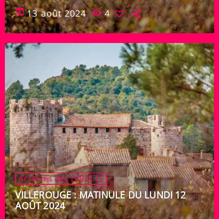
today
13 août 2024
4
Archives des DIRECTS
VILLEROUGE : MATINULE DU LUNDI 12
AOÛT 2024